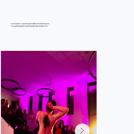
אירוע וולנטיין אימרסיבי וחוויתי בסגנון ׳טייק-אובר׳ על המבנה החדש
כלל השתתפות אמנים שונים ממדיומים רבים ומופע מוזיקה מרכזי